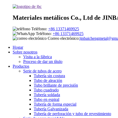
Materiales metálicos Co., Ltd de J
Teléfono:
+86 13371469925
Teléfono:
+86 13371469925
Correo electrónico:
jinbaichengmetal@gma
Hogar
Sobre nosotros
Visita a la fábrica
Proceso de dar un título
Productos
Serie de tubos de acero
Tubería sin costura
Tubo de aleación
Tubo brillante de precisión
Tubo cuadrado
Tubería soldada
Tubo en espiral
Tubería de forma especial
Tubería Galvanizada
Tubería de perforación y tubo de revestimiento