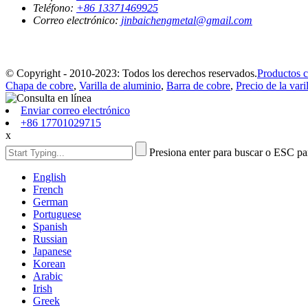
Teléfono:
+86 13371469925
Correo electrónico:
jinbaichengmetal@gmail.com
© Copyright - 2010-2023: Todos los derechos reservados.
Productos c
Chapa de cobre
,
Varilla de aluminio
,
Barra de cobre
,
Precio de la vari
Enviar correo electrónico
+86 17701029715
x
Presiona enter para buscar o ESC par
English
French
German
Portuguese
Spanish
Russian
Japanese
Korean
Arabic
Irish
Greek