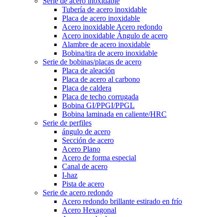
Serie de acero inoxidable
Tubería de acero inoxidable
Placa de acero inoxidable
Acero inoxidable Acero redondo
Acero inoxidable Ángulo de acero
Alambre de acero inoxidable
Bobina/tira de acero inoxidable
Serie de bobinas/placas de acero
Placa de aleación
Placa de acero al carbono
Placa de caldera
Placa de techo corrugada
Bobina GI/PPGI/PPGL
Bobina laminada en caliente/HRC
Serie de perfiles
ángulo de acero
Sección de acero
Acero Plano
Acero de forma especial
Canal de acero
I-haz
Pista de acero
Serie de acero redondo
Acero redondo brillante estirado en frío
Acero Hexagonal