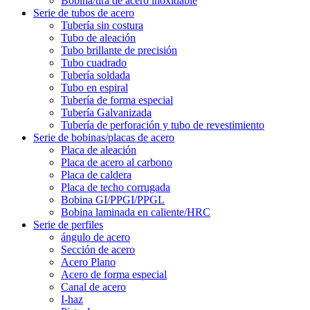
Bobina/tira de acero inoxidable
Serie de tubos de acero
Tubería sin costura
Tubo de aleación
Tubo brillante de precisión
Tubo cuadrado
Tubería soldada
Tubo en espiral
Tubería de forma especial
Tubería Galvanizada
Tubería de perforación y tubo de revestimiento
Serie de bobinas/placas de acero
Placa de aleación
Placa de acero al carbono
Placa de caldera
Placa de techo corrugada
Bobina GI/PPGI/PPGL
Bobina laminada en caliente/HRC
Serie de perfiles
ángulo de acero
Sección de acero
Acero Plano
Acero de forma especial
Canal de acero
I-haz