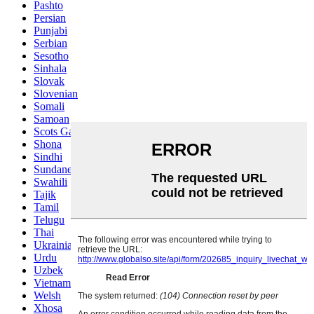
Pashto
Persian
Punjabi
Serbian
Sesotho
Sinhala
Slovak
Slovenian
Somali
Samoan
Scots Gaelic
Shona
Sindhi
Sundanese
Swahili
Tajik
Tamil
Telugu
Thai
Ukrainian
Urdu
Uzbek
Vietnamese
Welsh
Xhosa