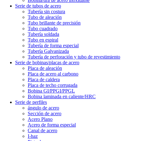
Bobina/tira de acero inoxidable
Serie de tubos de acero
Tubería sin costura
Tubo de aleación
Tubo brillante de precisión
Tubo cuadrado
Tubería soldada
Tubo en espiral
Tubería de forma especial
Tubería Galvanizada
Tubería de perforación y tubo de revestimiento
Serie de bobinas/placas de acero
Placa de aleación
Placa de acero al carbono
Placa de caldera
Placa de techo corrugada
Bobina GI/PPGI/PPGL
Bobina laminada en caliente/HRC
Serie de perfiles
ángulo de acero
Sección de acero
Acero Plano
Acero de forma especial
Canal de acero
I-haz