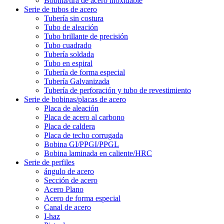
Bobina/tira de acero inoxidable
Serie de tubos de acero
Tubería sin costura
Tubo de aleación
Tubo brillante de precisión
Tubo cuadrado
Tubería soldada
Tubo en espiral
Tubería de forma especial
Tubería Galvanizada
Tubería de perforación y tubo de revestimiento
Serie de bobinas/placas de acero
Placa de aleación
Placa de acero al carbono
Placa de caldera
Placa de techo corrugada
Bobina GI/PPGI/PPGL
Bobina laminada en caliente/HRC
Serie de perfiles
ángulo de acero
Sección de acero
Acero Plano
Acero de forma especial
Canal de acero
I-haz