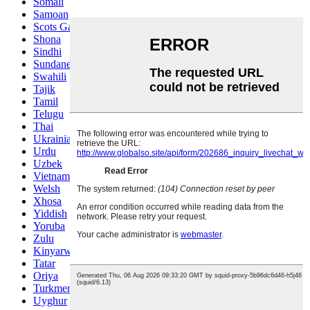
Somali
Samoan
Scots Gaelic
Shona
Sindhi
Sundanese
Swahili
Tajik
Tamil
Telugu
Thai
Ukrainian
Urdu
Uzbek
Vietnamese
Welsh
Xhosa
Yiddish
Yoruba
Zulu
Kinyarwanda
Tatar
Oriya
Turkmen
Uyghur