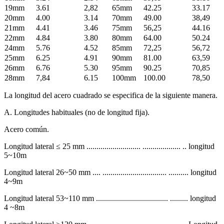
19mm
3.61
2,82
65mm
42.25
33.17
20mm
4.00
3.14
70mm
49.00
38,49
21mm
4.41
3.46
75mm
56,25
44.16
22mm
4.84
3.80
80mm
64.00
50.24
24mm
5.76
4.52
85mm
72,25
56,72
25mm
6.25
4.91
90mm
81.00
63,59
26mm
6.76
5.30
95mm
90.25
70,85
28mm
7,84
6.15
100mm
100.00
78,50
La longitud del acero cuadrado se especifica de la siguiente manera.
A. Longitudes habituales (no de longitud fija).
Acero común.
Longitud lateral ≤ 25 mm ........................... ................... .. longitud
5~10m
Longitud lateral 26~50 mm .... ................................ .......... longitud
4~9m
Longitud lateral 53~110 mm .................................... ......... longitud
4 ~8m