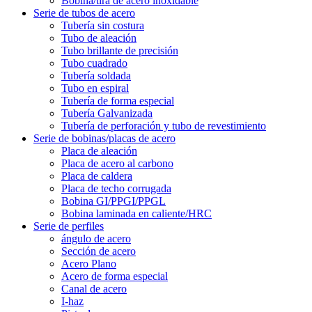
Bobina/tira de acero inoxidable
Serie de tubos de acero
Tubería sin costura
Tubo de aleación
Tubo brillante de precisión
Tubo cuadrado
Tubería soldada
Tubo en espiral
Tubería de forma especial
Tubería Galvanizada
Tubería de perforación y tubo de revestimiento
Serie de bobinas/placas de acero
Placa de aleación
Placa de acero al carbono
Placa de caldera
Placa de techo corrugada
Bobina GI/PPGI/PPGL
Bobina laminada en caliente/HRC
Serie de perfiles
ángulo de acero
Sección de acero
Acero Plano
Acero de forma especial
Canal de acero
I-haz