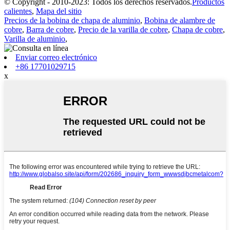
© Copyright - 2010-2023: Todos los derechos reservados.
Productos
calientes
,
Mapa del sitio
Precios de la bobina de chapa de aluminio
,
Bobina de alambre de
cobre
,
Barra de cobre
,
Precio de la varilla de cobre
,
Chapa de cobre
,
Varilla de aluminio
,
Enviar correo electrónico
+86 17701029715
x