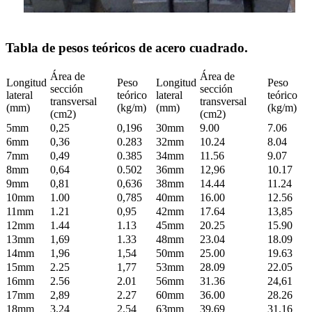
Tabla de pesos teóricos de acero cuadrado.
Área de
Área de
Longitud
Peso
Longitud
Peso
sección
sección
lateral
teórico
lateral
teórico
transversal
transversal
(mm)
(kg/m)
(mm)
(kg/m)
(cm2)
(cm2)
5mm
0,25
0,196
30mm
9.00
7.06
6mm
0,36
0.283
32mm
10.24
8.04
7mm
0,49
0.385
34mm
11.56
9.07
8mm
0,64
0.502
36mm
12,96
10.17
9mm
0,81
0,636
38mm
14.44
11.24
10mm
1.00
0,785
40mm
16.00
12.56
11mm
1.21
0,95
42mm
17.64
13,85
12mm
1.44
1.13
45mm
20.25
15.90
13mm
1,69
1.33
48mm
23.04
18.09
14mm
1,96
1,54
50mm
25.00
19.63
15mm
2.25
1,77
53mm
28.09
22.05
16mm
2.56
2.01
56mm
31.36
24,61
17mm
2,89
2.27
60mm
36.00
28.26
18mm
3.24
2.54
63mm
39,69
31.16