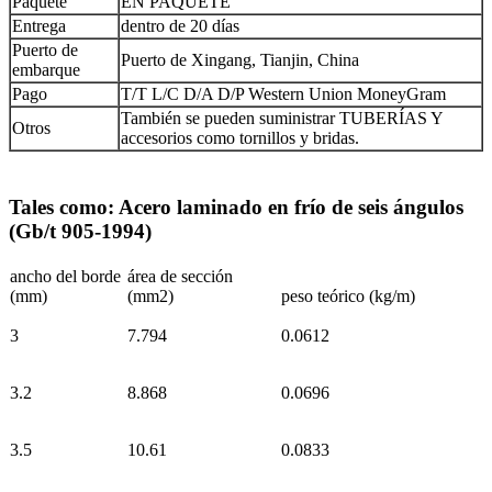
Paquete
EN PAQUETE
Entrega
dentro de 20 días
Puerto de
Puerto de Xingang, Tianjin, China
embarque
Pago
T/T L/C D/A D/P Western Union MoneyGram
También se pueden suministrar TUBERÍAS Y
Otros
accesorios como tornillos y bridas.
Tales como: Acero laminado en frío de seis ángulos
(Gb/t 905-1994)
ancho del borde
área de sección
(mm)
(mm2)
peso teórico (kg/m)
3
7.794
0.0612
3.2
8.868
0.0696
3.5
10.61
0.0833