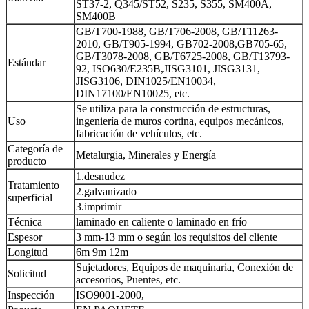
ST37-2, Q345/ST52, S235, S355, SM400A,
SM400B
GB/T700-1988, GB/T706-2008, GB/T11263-
2010, GB/T905-1994, GB702-2008,
GB705-65,
GB/T3078-2008, GB/T6725-2008, GB/T13793-
Estándar
92, ISO630/E235B,
JISG3101, JISG3131,
JISG3106, DIN1025/EN10034,
DIN17100/EN10025, etc.
Se utiliza para la construcción de estructuras,
Uso
ingeniería de muros cortina, equipos mecánicos,
fabricación de vehículos, etc.
Categoría de
Metalurgia, Minerales y Energía
producto
1.desnudez
Tratamiento
2.galvanizado
superficial
3.imprimir
Técnica
laminado en caliente o laminado en frío
Espesor
3 mm-13 mm o según los requisitos del cliente
Longitud
6m 9m 12m
Sujetadores, Equipos de maquinaria, Conexión de
Solicitud
accesorios, Puentes, etc.
Inspección
ISO9001-2000,