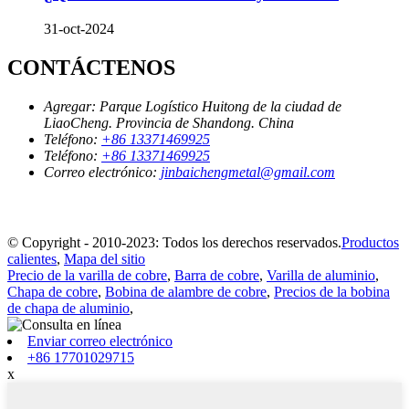
31-oct-2024
CONTÁCTENOS
Agregar:
Parque Logístico Huitong de la ciudad de
LiaoCheng. Provincia de Shandong. China
Teléfono:
+86 13371469925
Teléfono:
+86 13371469925
Correo electrónico:
jinbaichengmetal@gmail.com
© Copyright - 2010-2023: Todos los derechos reservados.
Productos
calientes
,
Mapa del sitio
Precio de la varilla de cobre
,
Barra de cobre
,
Varilla de aluminio
,
Chapa de cobre
,
Bobina de alambre de cobre
,
Precios de la bobina
de chapa de aluminio
,
Enviar correo electrónico
+86 17701029715
x