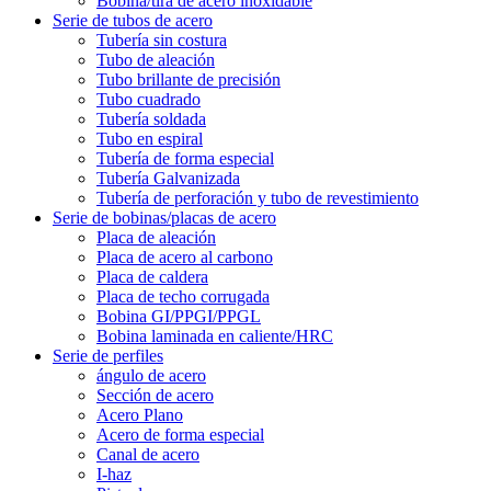
Bobina/tira de acero inoxidable
Serie de tubos de acero
Tubería sin costura
Tubo de aleación
Tubo brillante de precisión
Tubo cuadrado
Tubería soldada
Tubo en espiral
Tubería de forma especial
Tubería Galvanizada
Tubería de perforación y tubo de revestimiento
Serie de bobinas/placas de acero
Placa de aleación
Placa de acero al carbono
Placa de caldera
Placa de techo corrugada
Bobina GI/PPGI/PPGL
Bobina laminada en caliente/HRC
Serie de perfiles
ángulo de acero
Sección de acero
Acero Plano
Acero de forma especial
Canal de acero
I-haz