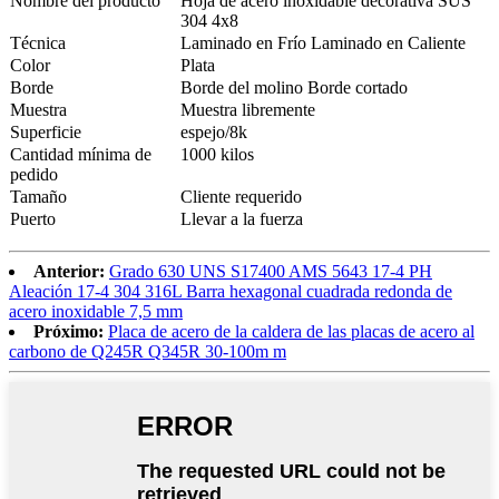
Nombre del producto
Hoja de acero inoxidable decorativa SUS
304 4x8
Técnica
Laminado en Frío Laminado en Caliente
Color
Plata
Borde
Borde del molino Borde cortado
Muestra
Muestra libremente
Superficie
espejo/8k
Cantidad mínima de
1000 kilos
pedido
Tamaño
Cliente requerido
Puerto
Llevar a la fuerza
Anterior:
Grado 630 UNS S17400 AMS 5643 17-4 PH
Aleación 17-4 304 316L Barra hexagonal cuadrada redonda de
acero inoxidable 7,5 mm
Próximo:
Placa de acero de la caldera de las placas de acero al
carbono de Q245R Q345R 30-100m m