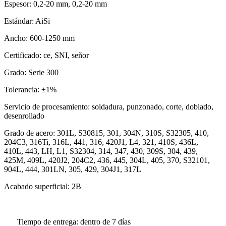
Espesor: 0,2-20 mm, 0,2-20 mm
Estándar: AiSi
Ancho: 600-1250 mm
Certificado: ce, SNI, señor
Grado: Serie 300
Tolerancia: ±1%
Servicio de procesamiento: soldadura, punzonado, corte, doblado,
desenrollado
Grado de acero: 301L, S30815, 301, 304N, 310S, S32305, 410,
204C3, 316Ti, 316L, 441, 316, 420J1, L4, 321, 410S, 436L,
410L, 443, LH, L1, S32304, 314, 347, 430, 309S, 304, 439,
425M, 409L, 420J2, 204C2, 436, 445, 304L, 405, 370, S32101,
904L, 444, 301LN, 305, 429, 304J1, 317L
Acabado superficial: 2B
Tiempo de entrega: dentro de 7 días