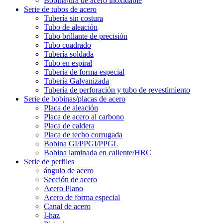
Bobina/tira de acero inoxidable
Serie de tubos de acero
Tubería sin costura
Tubo de aleación
Tubo brillante de precisión
Tubo cuadrado
Tubería soldada
Tubo en espiral
Tubería de forma especial
Tubería Galvanizada
Tubería de perforación y tubo de revestimiento
Serie de bobinas/placas de acero
Placa de aleación
Placa de acero al carbono
Placa de caldera
Placa de techo corrugada
Bobina GI/PPGI/PPGL
Bobina laminada en caliente/HRC
Serie de perfiles
ángulo de acero
Sección de acero
Acero Plano
Acero de forma especial
Canal de acero
I-haz