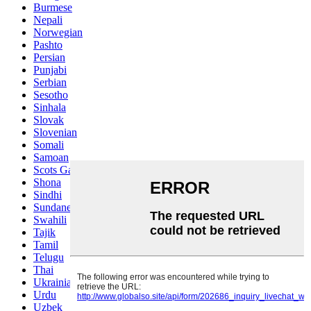
Burmese
Nepali
Norwegian
Pashto
Persian
Punjabi
Serbian
Sesotho
Sinhala
Slovak
Slovenian
Somali
Samoan
Scots Gaelic
Shona
Sindhi
Sundanese
Swahili
Tajik
Tamil
Telugu
Thai
Ukrainian
Urdu
Uzbek