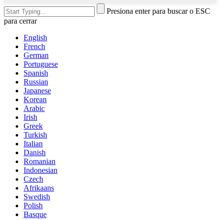
Presiona enter para buscar o ESC
para cerrar
English
French
German
Portuguese
Spanish
Russian
Japanese
Korean
Arabic
Irish
Greek
Turkish
Italian
Danish
Romanian
Indonesian
Czech
Afrikaans
Swedish
Polish
Basque