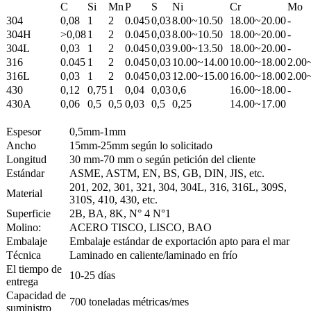
C
Si
Mn
P
S
Ni
Cr
Mo
304
0,08
1
2
0.045
0,03
8.00~10.50
18.00~20.00
-
304H
>0,08
1
2
0.045
0,03
8.00~10.50
18.00~20.00
-
304L
0,03
1
2
0.045
0,03
9.00~13.50
18.00~20.00
-
316
0.045
1
2
0.045
0,03
10.00~14.00
10.00~18.00
2.00
316L
0,03
1
2
0.045
0,03
12.00~15.00
16.00~18.00
2.00
430
0,12
0,75
1
0,04
0,03
0,6
16.00~18.00
-
430A
0,06
0,5
0,5
0,03
0,5
0,25
14.00~17.00
Espesor
0,5mm-1mm
Ancho
15mm-25mm según lo solicitado
Longitud
30 mm-70 mm o según petición del cliente
Estándar
ASME, ASTM, EN, BS, GB, DIN, JIS, etc.
201, 202, 301, 321, 304, 304L, 316, 316L, 309S,
Material
310S, 410, 430, etc.
Superficie
2B, BA, 8K, N° 4 N°1
Molino:
ACERO TISCO, LISCO, BAO
Embalaje
Embalaje estándar de exportación apto para el mar
Técnica
Laminado en caliente/laminado en frío
El tiempo de
10-25 días
entrega
Capacidad de
700 toneladas métricas/mes
suministro