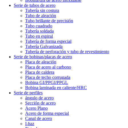
Bobina/tira de acero inoxidable
Serie de tubos de acero
Tubería sin costura
Tubo de aleación
Tubo brillante de precisión
Tubo cuadrado
Tubería soldada
Tubo en espiral
Tubería de forma especial
Tubería Galvanizada
Tubería de perforación y tubo de revestimiento
Serie de bobinas/placas de acero
Placa de aleación
Placa de acero al carbono
Placa de caldera
Placa de techo corrugada
Bobina GI/PPGI/PPGL
Bobina laminada en caliente/HRC
Serie de perfiles
ángulo de acero
Sección de acero
Acero Plano
Acero de forma especial
Canal de acero
I-haz